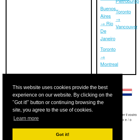
Pietroburgo
Buenos
Toronto
Aires
→
→ Rio
Vancouver
De
Janeiro
Toronto
→
Montreal
Altre lingue:
This website uses cookies provide the best
experience on our website. By clicking on the
"Got it!" button or continuing browsing the
site, you agree to the use of cookies.
Disclaimer: Le informazioni visualizzate su questo sito è la nostra migliore stima e per il vostro
Learn more
riferimento soltanto.Triptimeto.com non è responsabile di eventuali ritardi viaggio e / o
conseguenti danni provocato dalle informazioni fornite.
Got it!
Copyright 2015-2026
triptimeto.com
.