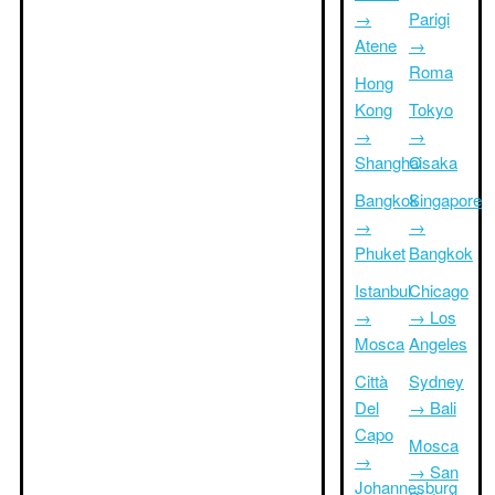
→
Parigi
Atene
→
Roma
Hong
Kong
Tokyo
→
→
Shanghai
Osaka
Bangkok
Singapore
→
→
Phuket
Bangkok
Istanbul
Chicago
→
→ Los
Mosca
Angeles
Città
Sydney
Del
→ Bali
Capo
Mosca
→
→ San
Johannesburg