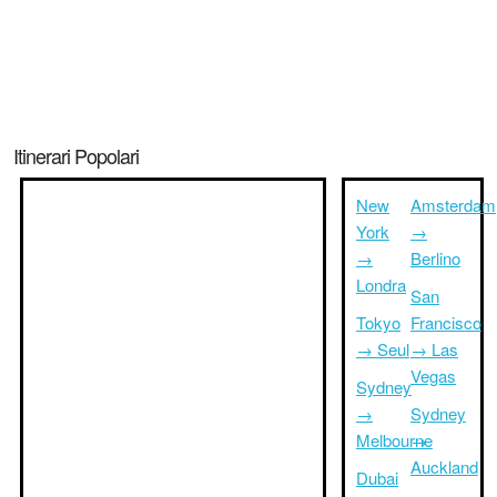
Itinerari Popolari
New
Amsterdam
York
→
→
Berlino
Londra
San
Tokyo
Francisco
→ Seul
→ Las
Vegas
Sydney
→
Sydney
Melbourne
→
Auckland
Dubai