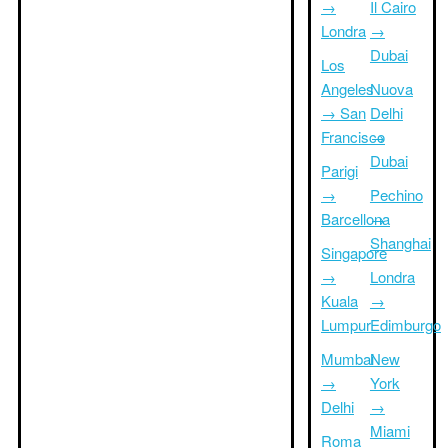
→
Il Cairo
Londra
→
Dubai
Los
Angeles
Nuova
→ San
Delhi
Francisco
→
Dubai
Parigi
→
Pechino
Barcellona
→
Shanghai
Singapore
→
Londra
Kuala
→
Lumpur
Edimburgo
Mumbai
New
→
York
Delhi
→
Miami
Roma