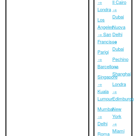
→
Il Cairo
Londra
→
Dubai
Los
Angeles
Nuova
→ San
Delhi
Francisco
→
Dubai
Parigi
→
Pechino
Barcellona
→
Shanghai
Singapore
→
Londra
Kuala
→
Lumpur
Edimburgo
Mumbai
New
→
York
Delhi
→
Miami
Roma