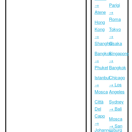
→
Parigi
Atene
→
Roma
Hong
Kong
Tokyo
→
→
Shanghai
Osaka
Bangkok
Singapore
→
→
Phuket
Bangkok
Istanbul
Chicago
→
→ Los
Mosca
Angeles
Città
Sydney
Del
→ Bali
Capo
Mosca
→
→ San
Johannesburg