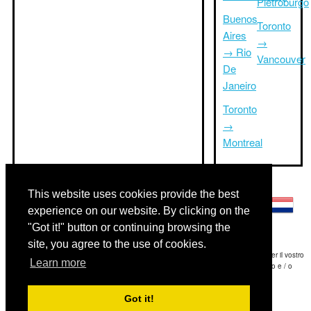
Pietroburgo
Buenos
Toronto
Aires
→
→ Rio
Vancouver
De
Janeiro
Toronto
→
Montreal
Altre lingue:
This website uses cookies provide the best
experience on our website. By clicking on the
"Got it!" button or continuing browsing the
site, you agree to the use of cookies.
Disclaimer: Le informazioni visualizzate su questo sito è la nostra migliore stima e per il vostro
Learn more
riferimento soltanto.Triptimeto.com non è responsabile di eventuali ritardi viaggio e / o
conseguenti danni provocato dalle informazioni fornite.
Got it!
Copyright 2015-2026
triptimeto.com
.