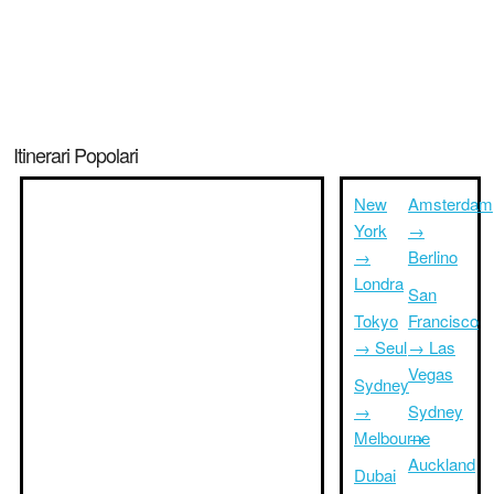
Itinerari Popolari
New
Amsterdam
York
→
→
Berlino
Londra
San
Tokyo
Francisco
→ Seul
→ Las
Vegas
Sydney
→
Sydney
Melbourne
→
Auckland
Dubai